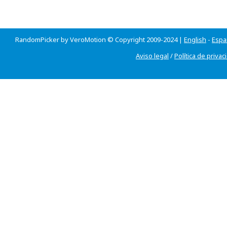
RandomPicker by VeroMotion © Copyright 2009-2024 |
English
-
Espa
Aviso legal
/
Política de privac