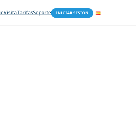
io
Visita
Tarifas
Soporte
INICIAR SESIÓN