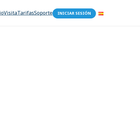
io
Visita
Tarifas
Soporte
INICIAR SESIÓN