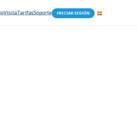
io
Visita
Tarifas
Soporte
INICIAR SESIÓN