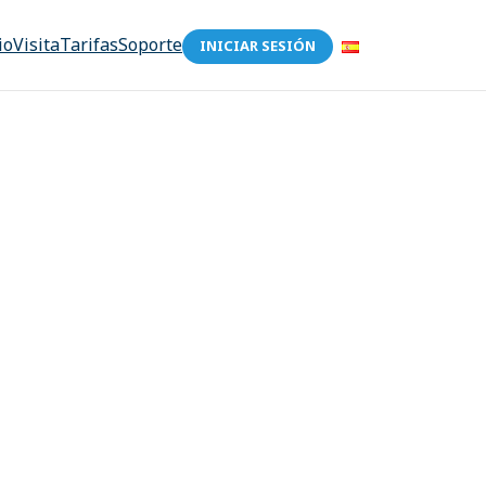
io
Visita
Tarifas
Soporte
INICIAR SESIÓN