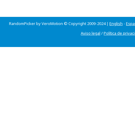
RandomPicker by VeroMotion © Copyright 2009-2024 |
English
-
Espa
Aviso legal
/
Política de privac