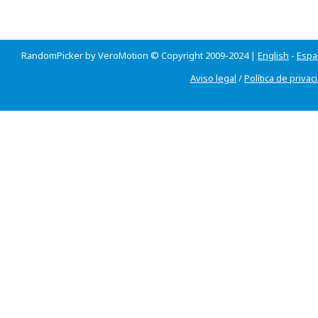
RandomPicker by VeroMotion © Copyright 2009-2024 |
English
-
Espa
Aviso legal
/
Política de privac