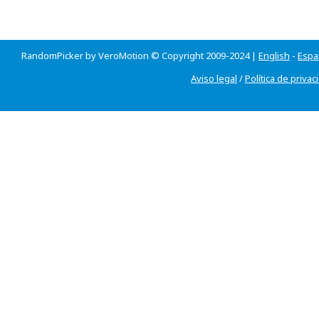
RandomPicker by VeroMotion © Copyright 2009-2024 |
English
-
Espa
Aviso legal
/
Política de privac