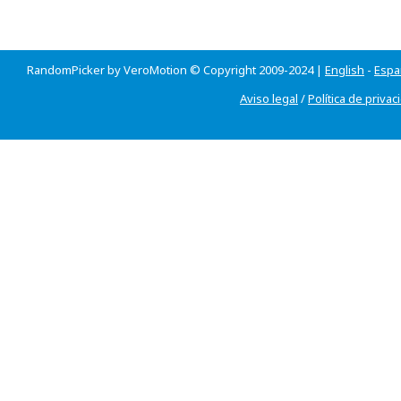
RandomPicker by VeroMotion © Copyright 2009-2024 |
English
-
Espa
Aviso legal
/
Política de privac