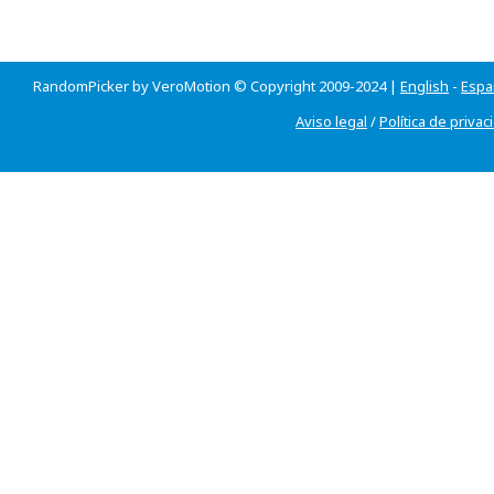
RandomPicker by VeroMotion © Copyright 2009-2024 |
English
-
Espa
Aviso legal
/
Política de privac