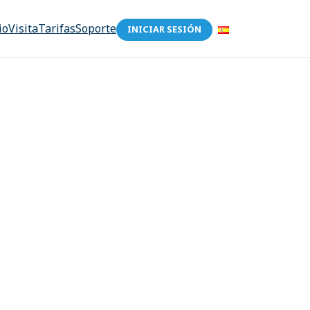
io
Visita
Tarifas
Soporte
INICIAR SESIÓN