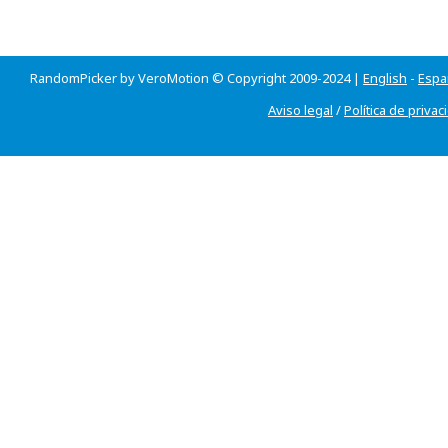
RandomPicker by VeroMotion © Copyright 2009-2024 |
English
-
Espa
Aviso legal
/
Política de privac