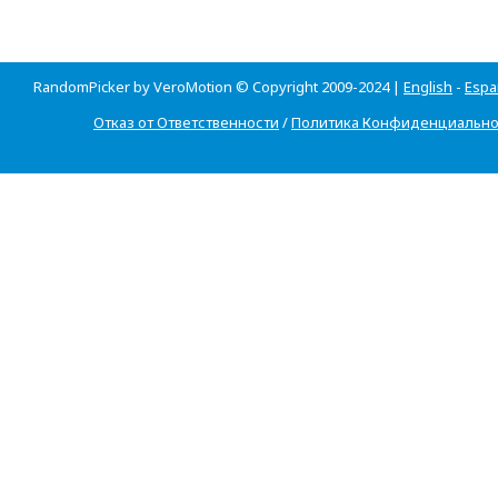
RandomPicker by VeroMotion © Copyright 2009-2024 |
English
-
Espa
Отказ от Ответственности
/
Политика Конфиденциально