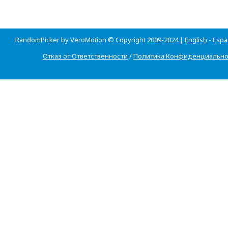
RandomPicker by VeroMotion © Copyright 2009-2024 |
English
-
Espa
Отказ от Ответственности
/
Политика Конфиденциально