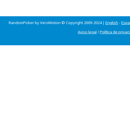
RandomPicker by VeroMotion © Copyright 2009-2024 |
English
-
Espa
Aviso legal
/
Política de privac