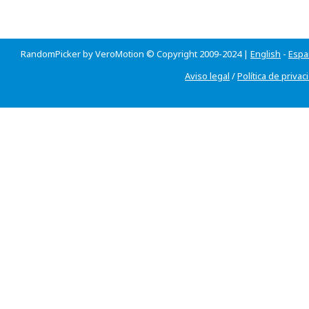
RandomPicker by VeroMotion © Copyright 2009-2024 |
English
-
Espa
Aviso legal
/
Política de privac