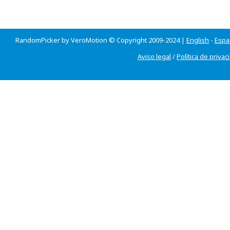
RandomPicker by VeroMotion © Copyright 2009-2024 |
English
-
Espa
Aviso legal
/
Política de privac