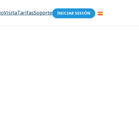
io
Visita
Tarifas
Soporte
INICIAR SESIÓN