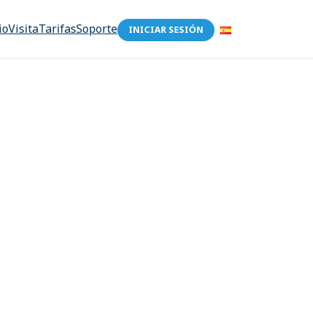
io
Visita
Tarifas
Soporte
INICIAR SESIÓN