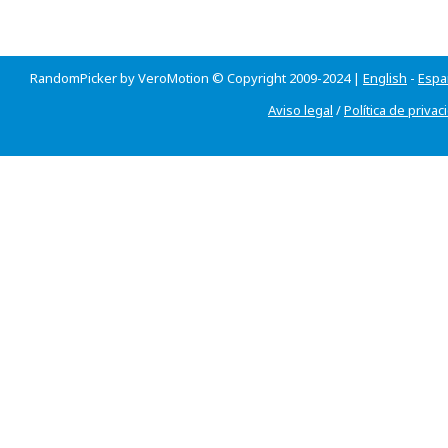
RandomPicker by VeroMotion © Copyright 2009-2024 |
English
-
Espa
Aviso legal
/
Política de privac