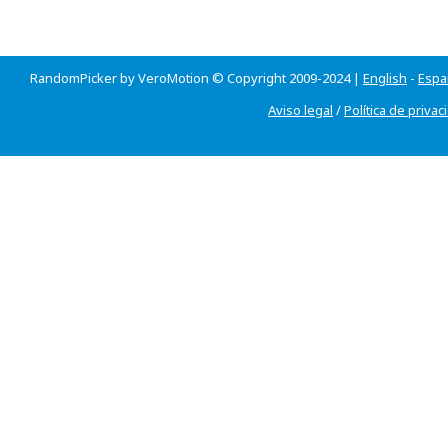
RandomPicker by VeroMotion © Copyright 2009-2024 |
English
-
Espa
Aviso legal
/
Política de privac