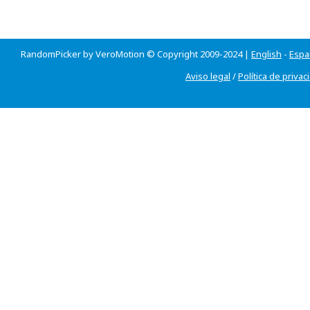
RandomPicker by VeroMotion © Copyright 2009-2024 |
English
-
Espa
Aviso legal
/
Política de privac