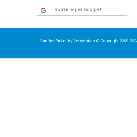
Войти через Google+
RandomPicker by VeroMotion © Copyright 2009-202