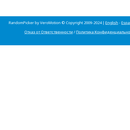
RandomPicker by VeroMotion © Copyright 2009-2024 |
English
-
Espa
Отказ от Ответственности
/
Политика Конфиденциально