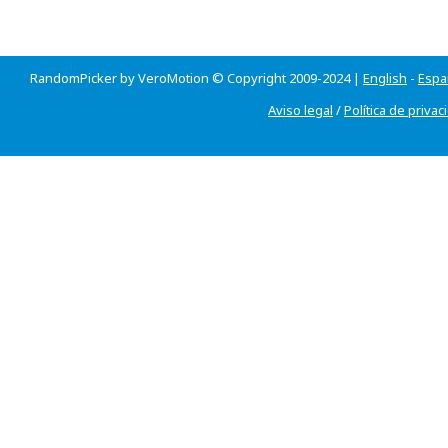
RandomPicker by VeroMotion © Copyright 2009-2024 |
English
-
Espa
Aviso legal
/
Política de privac