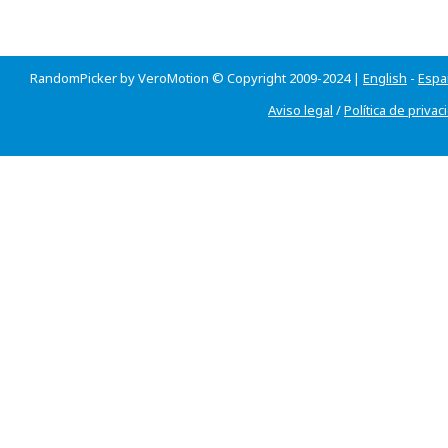
RandomPicker by VeroMotion © Copyright 2009-2024 |
English
-
Espa
Aviso legal
/
Política de privac