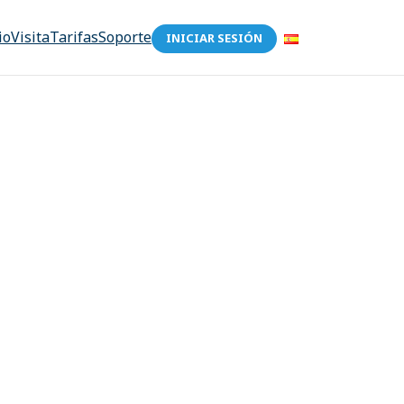
io
Visita
Tarifas
Soporte
INICIAR SESIÓN