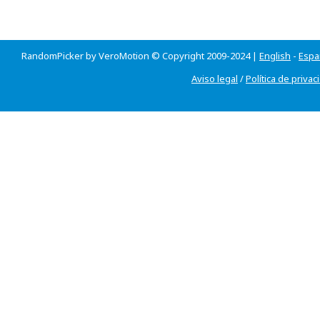
RandomPicker by VeroMotion © Copyright 2009-2024 |
English
-
Espa
Aviso legal
/
Política de privac