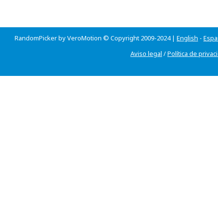
RandomPicker by VeroMotion © Copyright 2009-2024 |
English
-
Espa
Aviso legal
/
Política de privac