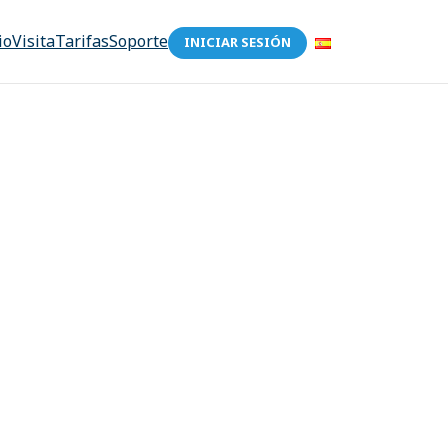
io
Visita
Tarifas
Soporte
INICIAR SESIÓN