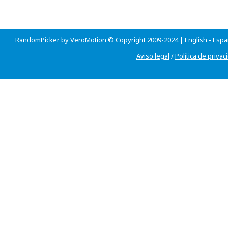
RandomPicker by VeroMotion © Copyright 2009-2024 |
English
-
Espa
Aviso legal
/
Política de privac