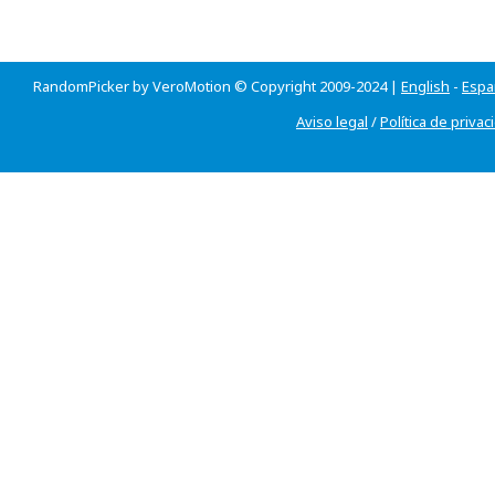
RandomPicker by VeroMotion © Copyright 2009-2024 |
English
-
Espa
Aviso legal
/
Política de privac