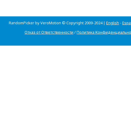
RandomPicker by VeroMotion © Copyright 2009-2024 |
English
-
Espa
Отказ от Ответственности
/
Политика Конфиденциально