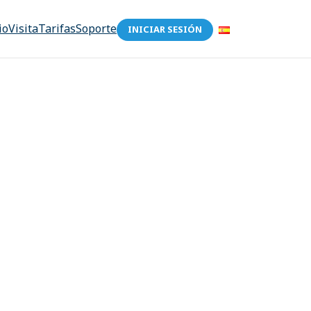
io
Visita
Tarifas
Soporte
INICIAR SESIÓN