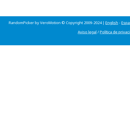
RandomPicker by VeroMotion © Copyright 2009-2024 |
English
-
Espa
Aviso legal
/
Política de privac