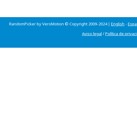
RandomPicker by VeroMotion © Copyright 2009-2024 |
English
-
Espa
Aviso legal
/
Política de privac