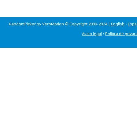
RandomPicker by VeroMotion © Copyright 2009-2024 |
English
-
Espa
Aviso legal
/
Política de privac