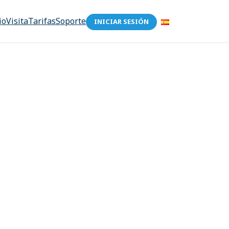
io
Visita
Tarifas
Soporte
INICIAR SESIÓN