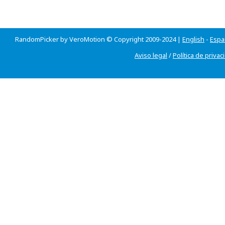
RandomPicker by VeroMotion © Copyright 2009-2024 |
English
-
Espa
Aviso legal
/
Política de privac