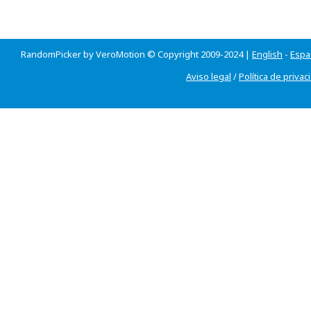
RandomPicker by VeroMotion © Copyright 2009-2024 |
English
-
Espa
Aviso legal
/
Política de privac