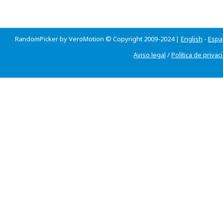
RandomPicker by VeroMotion © Copyright 2009-2024 |
English
-
Espa
Aviso legal
/
Política de privac