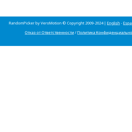
RandomPicker by VeroMotion © Copyright 2009-2024 |
English
-
Espa
Отказ от Ответственности
/
Политика Конфиденциально