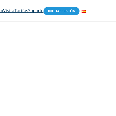
io
Visita
Tarifas
Soporte
INICIAR SESIÓN