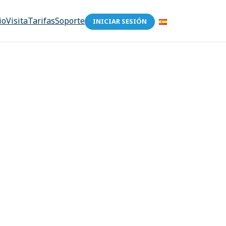
io
Visita
Tarifas
Soporte
INICIAR SESIÓN