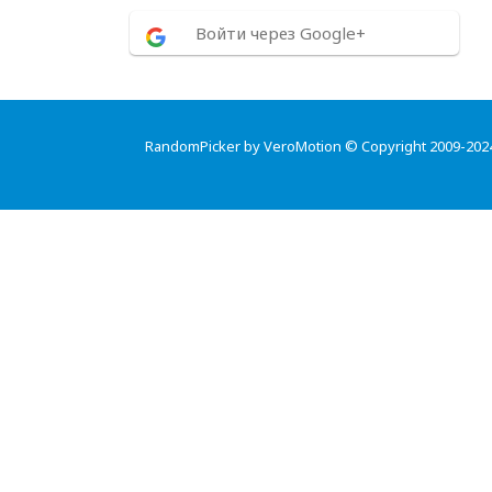
Войти через Google+
RandomPicker by VeroMotion © Copyright 2009-202