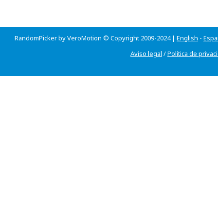
RandomPicker by VeroMotion © Copyright 2009-2024 |
English
-
Espa
Aviso legal
/
Política de privac