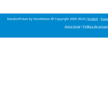
RandomPicker by VeroMotion © Copyright 2009-2024 |
English
-
Espa
Aviso legal
/
Política de privac