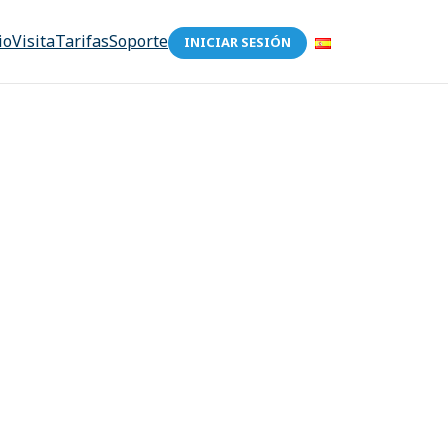
io
Visita
Tarifas
Soporte
INICIAR SESIÓN