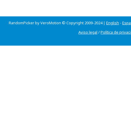
RandomPicker by VeroMotion © Copyright 2009-2024 |
English
-
Espa
Aviso legal
/
Política de privac