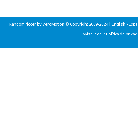
RandomPicker by VeroMotion © Copyright 2009-2024 |
English
-
Espa
Aviso legal
/
Política de privac